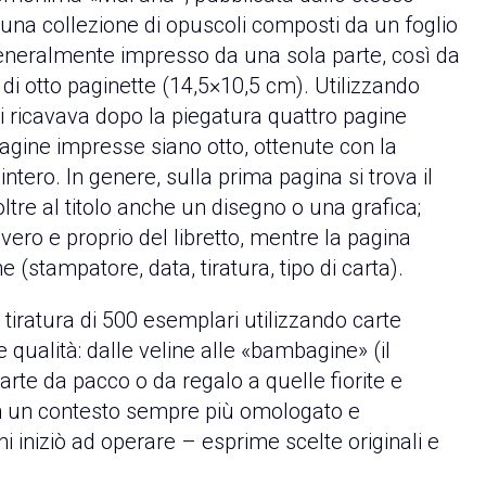
di una collezione di opuscoli composti da un foglio
generalmente impresso da una sola parte, così da
 di otto paginette (14,5×10,5 cm). Utilizzando
ani ricavava dopo la piegatura quattro pagine
 pagine impresse siano otto, ottenute con la
intero. In genere, sulla prima pagina si trova il
ltre al titolo anche un disegno o una grafica;
 vero e proprio del libretto, mentre la pagina
he (stampatore, data, tiratura, tipo di carta).
tiratura di 500 esemplari utilizzando carte
ualità: dalle veline alle «bambagine» (il
arte da pacco o da regalo a quelle fiorite e
– in un contesto sempre più omologato e
ni iniziò ad operare – esprime scelte originali e