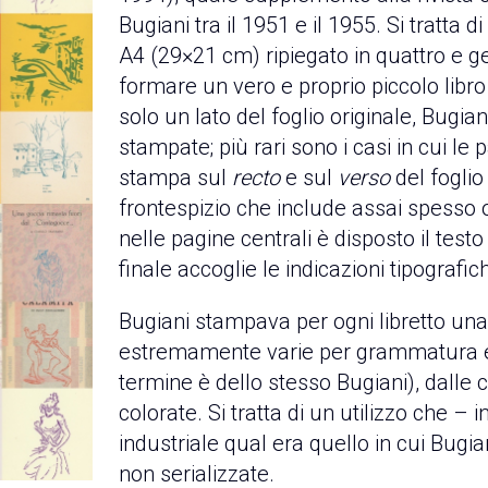
Bugiani tra il 1951 e il 1955. Si tratta 
A4 (29×21 cm) ripiegato in quattro e 
formare un vero e proprio piccolo libro
solo un lato del foglio originale, Bugi
stampate; più rari sono i casi in cui le
stampa sul
recto
e sul
verso
del foglio 
frontespizio che include assai spesso o
nelle pagine centrali è disposto il testo
finale accoglie le indicazioni tipografic
Bugiani stampava per ogni libretto una 
estremamente varie per grammatura e q
termine è dello stesso Bugiani), dalle c
colorate. Si tratta di un utilizzo che 
industriale qual era quello in cui Bugia
non serializzate.