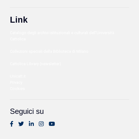
Link
Catalogo degli archivi istituzionali e culturali dell'Università
Cattolica
Collezioni speciali della Biblioteca di Milano
Cattolica Library (newsletter)
Unicatt.it
Privacy
Cookies
Seguici su