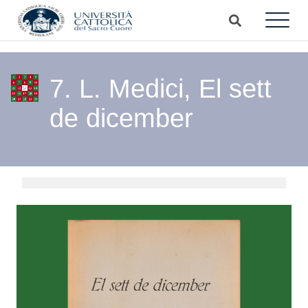
7. L. Medici, El sett
de dicember