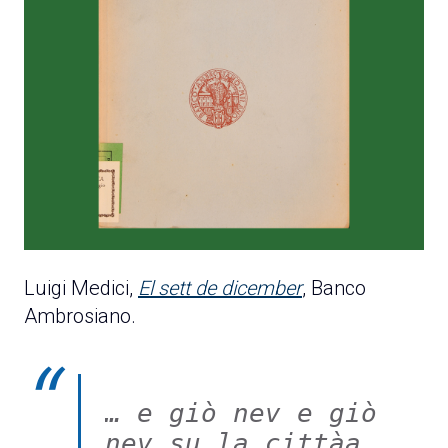
Luigi Medici,
El sett de dicember
, Banco
Ambrosiano.
… e giò nev e giò 
nev su la cittàa