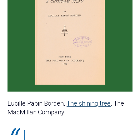
Lucille Papin Borden,
The shining tree
, The
MacMillan Company