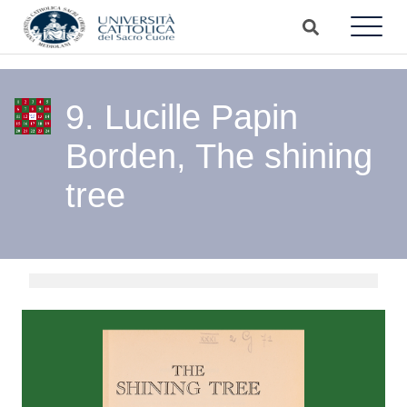
9. Lucille Papin
Borden, The shining
tree