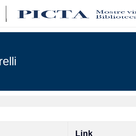
elli
Link