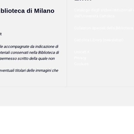
iblioteca di Milano
Catalogo degli archivi istituzionali e
dell'Università Cattolica
Collezioni speciali della Biblioteca
it
Cattolica Library (newsletter)
lle accompagnate da indicazione di
Unicatt.it
eriali conservati nella Biblioteca di
Privacy
l permesso scritto della quale non
Cookies
eventuali titolari delle immagini che