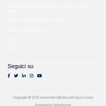
Catalogo degli archivi istituzionali e culturali dell'Università
Cattolica
Collezioni speciali della Biblioteca di Milano
Cattolica Library (newsletter)
Unicatt.it
Privacy
Cookies
Seguici su
Copyright © 2025 Università Cattolica del Sacro Cuore
Powered by Hyperborea